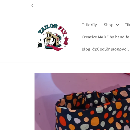
Skip to
content
Tailorfly
Shop
Ti
Creative MADE by hand fes
Blog ,άρθρα,δημιουργοί,
Skip to
product
information