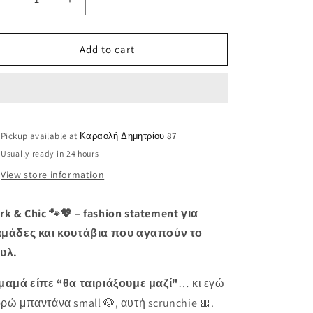
Decrease
Increase
i
quantity
quantity
o
for
for
Bark
Bark
n
Add to cart
&amp;
&amp;
Chic
Chic
Pickup available at
Καραολή Δημητρίου 87
Usually ready in 24 hours
View store information
rk & Chic 🐾💖 – fashion statement για
μάδες και κουτάβια που αγαπούν το
υλ.
μαμά είπε “θα ταιριάξουμε μαζί"
… κι εγώ
ρώ μπαντάνα small 🐶, αυτή scrunchie 🎀.