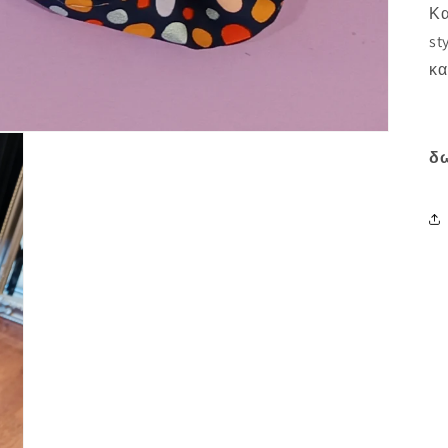
Κα
st
κα
δω