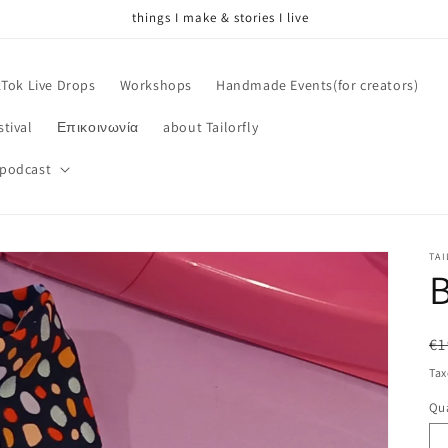
things I make & stories I live
kTok Live Drops
Workshops
Handmade Events(for creators)
tival
Επικοινωνία
about Tailorfly
 podcast
TAI
B
R
€1
pr
Tax
Qua