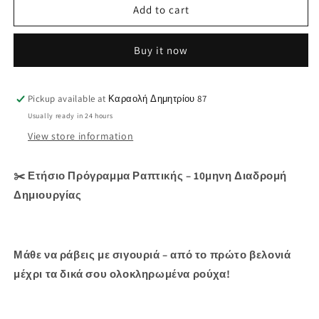
Add to cart
✂️
✂️
Ετήσιο
Ετήσιο
Πρόγραμμα
Πρόγραμμα
Buy it now
Ραπτικής
Ραπτικής
–
–
10μηνη
10μηνη
Pickup available at
Καραολή Δημητρίου 87
Διαδρομή
Διαδρομή
Usually ready in 24 hours
Δημιουργίας
Δημιουργίας
View store information
✂️ Ετήσιο Πρόγραμμα Ραπτικής – 10μηνη Διαδρομή
Δημιουργίας
Μάθε να ράβεις με σιγουριά – από το πρώτο βελονιά
μέχρι τα δικά σου ολοκληρωμένα ρούχα!