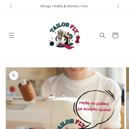
Skip to
things I make & stories I live
content
Cart
Skip to
product
information