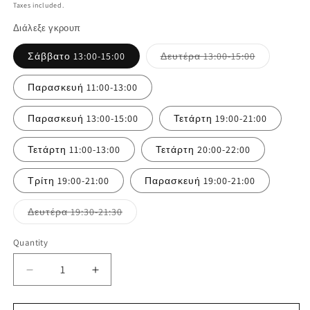
price
price
Taxes included.
Διάλεξε γκρουπ
Variant
Σάββατο 13:00-15:00
Δευτέρα 13:00-15:00
sold
out
or
Παρασκευή 11:00-13:00
unavailable
Παρασκευή 13:00-15:00
Τετάρτη 19:00-21:00
Τετάρτη 11:00-13:00
Τετάρτη 20:00-22:00
Τρίτη 19:00-21:00
Παρασκευή 19:00-21:00
Variant
Δευτέρα 19:30-21:30
sold
out
or
Quantity
unavailable
Decrease
Increase
quantity
quantity
for
for