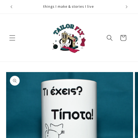
Skip to
things I make & stories I live
content
Cart
Skip to
product
information