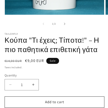
O
Open
m
media
2
1
of
1
/
2
in
in
m
modal
TAILORFLY
Κούπα "Τι έχεις; Τίποτα!" – Η
πιο παθητικά επιθετική γάτα
Regular
Sale
€9,00 EUR
€14,00 EUR
Sale
price
price
Taxes included.
Quantity
Decrease
Increase
quantity
quantity
for
for
Κούπα
Κούπα
Add to cart
&quot;Τι
&quot;Τι