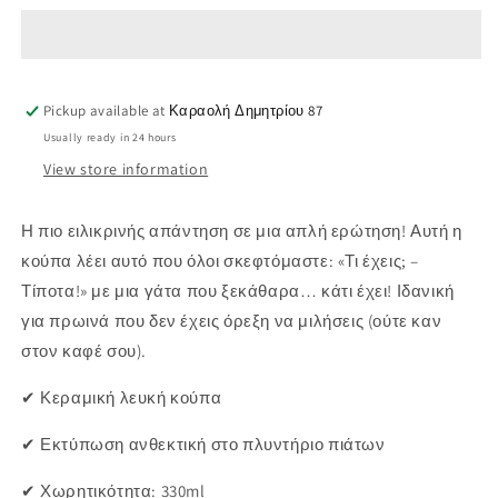
έχεις;
έχεις;
Τίποτα!&quot;
Τίποτα!&quot;
–
–
Η
Η
Pickup available at
πιο
πιο
Καραολή Δημητρίου 87
παθητικά
παθητικά
Usually ready in 24 hours
επιθετική
επιθετική
View store information
γάτα
γάτα
Η πιο ειλικρινής απάντηση σε μια απλή ερώτηση! Αυτή η
κούπα λέει αυτό που όλοι σκεφτόμαστε: «Τι έχεις; –
Τίποτα!» με μια γάτα που ξεκάθαρα… κάτι έχει! Ιδανική
για πρωινά που δεν έχεις όρεξη να μιλήσεις (ούτε καν
στον καφέ σου).
✔ Κεραμική λευκή κούπα
✔ Εκτύπωση ανθεκτική στο πλυντήριο πιάτων
✔ Χωρητικότητα: 330ml